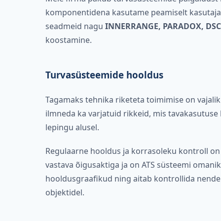
komponentidena kasutame peamiselt kasutajasõ
seadmeid nagu
INNERRANGE, PARADOX, DSC
koostamine.
Turvasüsteemide hooldus
Tagamaks tehnika riketeta toimimise on vajalik
ilmneda ka varjatuid rikkeid, mis tavakasutus
lepingu alusel.
Regulaarne hooldus ja korrasoleku kontroll on
vastava õigusaktiga ja on ATS süsteemi omanik
hooldusgraafikud ning aitab kontrollida nende 
objektidel.