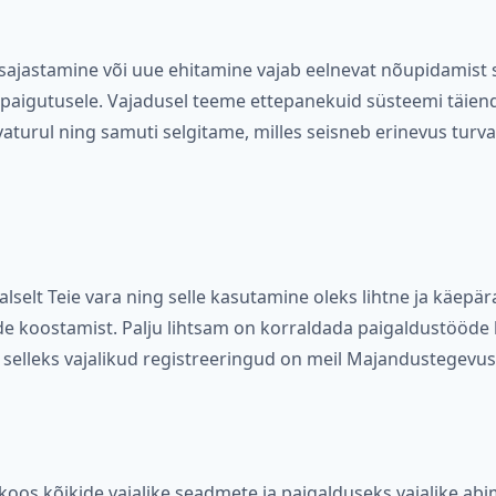
ajastamine või uue ehitamine vajab eelnevat nõupidamist 
de paigutusele. Vajadusel teeme ettepanekuid süsteemi täie
rvaturul ning samuti selgitame, milles seisneb erinevus tur
selt Teie vara ning selle kasutamine oleks lihtne ja käepär
 koostamist. Palju lihtsam on korraldada paigaldustööde ha
 selleks vajalikud registreeringud on meil Majandustegevuse
oos kõikide vajalike seadmete ja paigalduseks vajalike abi