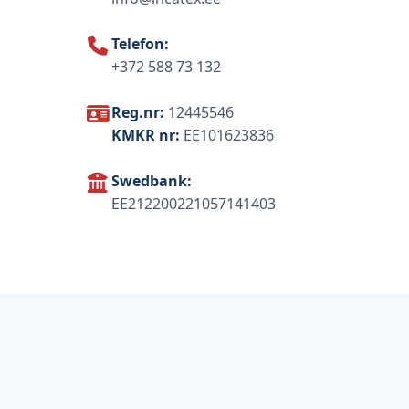
Telefon:
+372 588 73 132
Reg.nr:
12445546
KMKR nr:
EE101623836
Swedbank:
EE212200221057141403