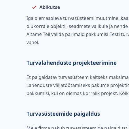
Abikutse
Iga olemasoleva turvasüsteemi muutmine, kaas
olukorrale objektil, seadmete valikule ja nen
Aitame Teil valida parimaid pakkumisi Eesti tu
vahel.
Turvalahenduste projekteerimine
Et paigaldatav turvasüsteem kaitseks maksimaal
Lahenduste väljatöötamiseks pakume projektide
pakkumisi, kui on olemas korralik projekt. Kõik
Turvasüsteemide paigaldus
Meie firma pakub turvasüsteemide paigaldust k