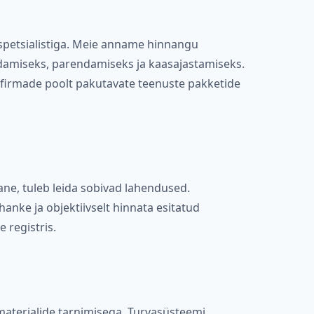
spetsialistiga. Meie anname hinnangu
ndamiseks, parendamiseks ja kaasajastamiseks.
vafirmade poolt pakutavate teenuste pakketide
ane, tuleb leida sobivad lahendused.
nke ja objektiivselt hinnata esitatud
 registris.
materjalide tarnimisega. Turvasüsteemi