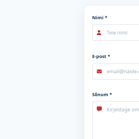
Nimi *
E-post *
Sõnum *