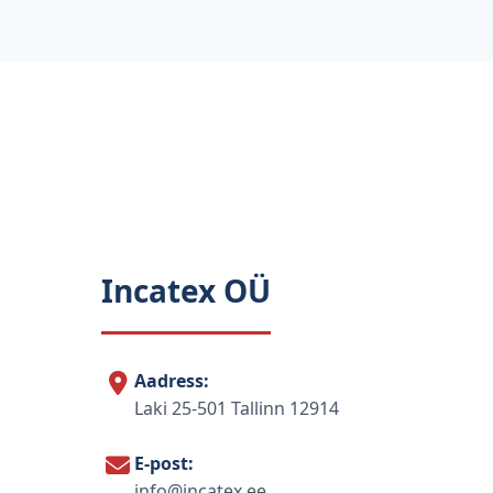
Incatex OÜ
Aadress:
Laki 25-501 Tallinn 12914
E-post:
info@incatex.ee