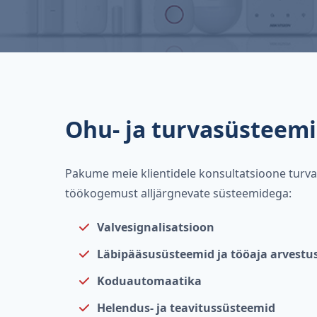
Ohu- ja turvasüsteem
Pakume meie klientidele konsultatsioone turval
töökogemust alljärgnevate süsteemidega:
Valvesignalisatsioon
Läbipääsusüsteemid ja tööaja arvestu
Koduautomaatika
Helendus- ja teavitussüsteemid