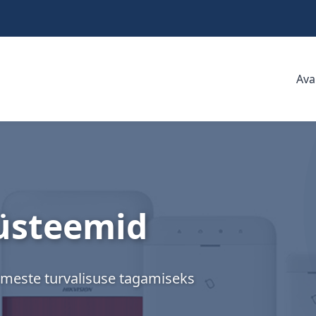
Ava
süsteemid
imeste turvalisuse tagamiseks