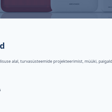
id
isuse alal, turvasüsteemide projekteerimist, müüki, paigald
s