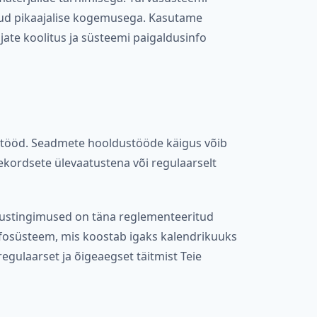
tud pikaajalise kogemusega. Kasutame
te koolitus ja süsteemi paigaldusinfo
dustööd. Seadmete hooldustööde käigus võib
kordsete ülevaatustena või regulaarselt
ldustingimused on täna reglementeeritud
nfosüsteem, mis koostab igaks kalendrikuuks
gulaarset ja õigeaegset täitmist Teie