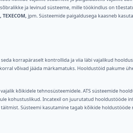
bralikke ja levinud süsteeme, mille töökindlus on tõesta
, TEXECOM,
jpm. Süsteemide paigaldusega kaasneb kasutaja
 seda korrapäraselt kontrollida ja viia läbi vajalikud hool
e korral võivad jääda märkamatuks. Hooldustöid pakume ühe
 vajalik kõikidele tehnosüsteemidele. ATS süsteemide hoo
ule kohustuslikud. Incatexil on juurutatud hooldustööde i
täitmist. Süsteemi kasutamine tagab kõikide holdustööde re