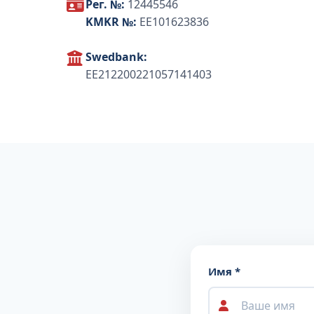
Рег. №:
12445546
KMKR №:
EE101623836
Swedbank:
EE212200221057141403
Имя *