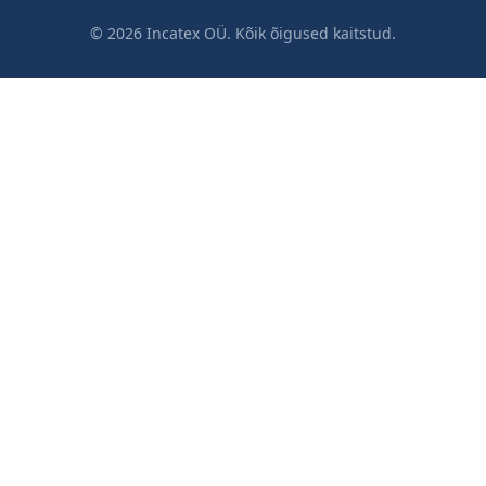
© 2026 Incatex OÜ. Kõik õigused kaitstud.