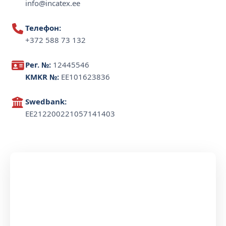
info@incatex.ee
Телефон:
+372 588 73 132
Рег. №:
12445546
KMKR №:
EE101623836
Swedbank:
EE212200221057141403