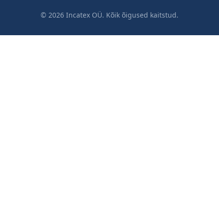
© 2026 Incatex OÜ. Kõik õigused kaitstud.