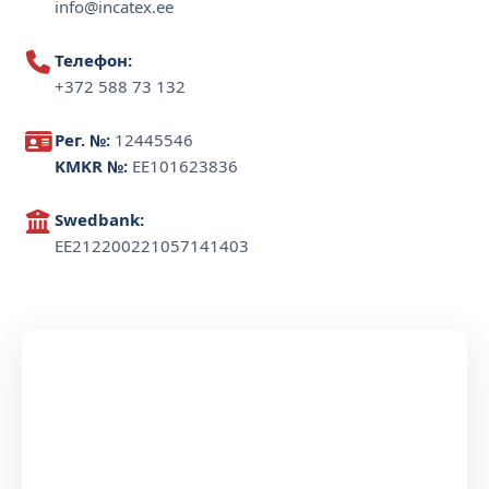
info@incatex.ee
Телефон:
+372 588 73 132
Рег. №:
12445546
KMKR №:
EE101623836
Swedbank:
EE212200221057141403